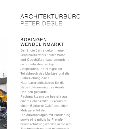
BOBINGEN
WENDELINMARKT
Der in die Jahre gekommene
Verbrauchermarkt einer Wohn-
und Geschäftsanlage entspricht
nicht mehr den heutigen
Ansprüchen. Es erfolgte ein
Teilabbruch des Marktes und die
Einbeziehung eines
Nachbargrundstückes für die
Neustrukturierung des Areals.
Das neu geplante
Fachmarktzentrum besteht aus
einem Lebensmittel Discounter,
einem Bäckerei Cafe´ und einer
Metzgerei Filiale.
Die Außenanlagen mit Parkierung
sowie eine mögliche Freiluft-
bewirtschaftung werden in diesem
Zusammenhang neu mitgestaltet.